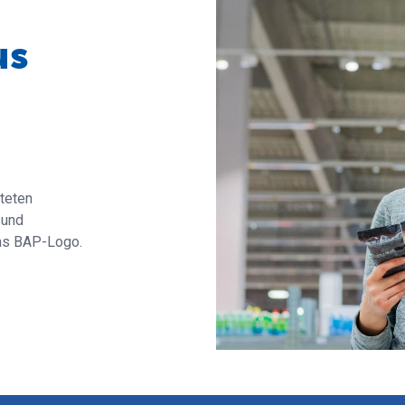
us
teten
 und
das BAP-Logo.