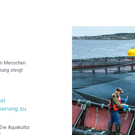
den Menschen
rung steigt
el
kerung zu
 Die Aquakultur
r