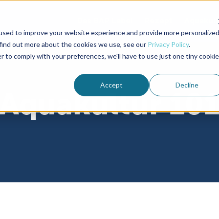
Das BAP Label
Rezept
Aquakult
used to improve your website experience and provide more personalize
 find out more about the cookies we use, see our
Privacy Policy
.
r to comply with your preferences, we'll have to use just one tiny cookie
Accept
Decline
Aquakultur 10