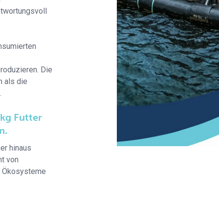
ntwortungsvoll
onsumierten
roduzieren. Die
 als die
.
kg Futter
n.
ber hinaus
ht von
en Ökosysteme